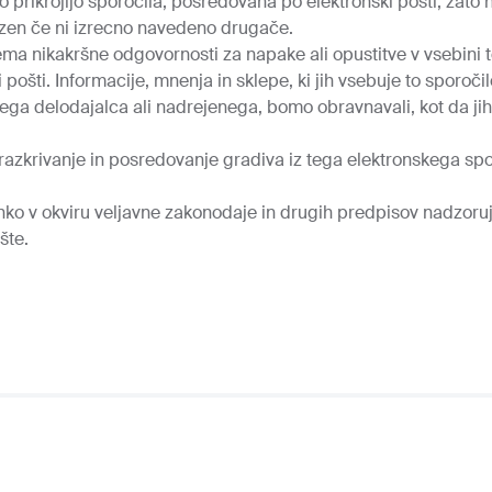
ko prikrojijo sporočila, posredovana po elektronski pošti, zato
zen če ni izrecno navedeno drugače.
zema nikakršne odgovornosti za napake ali opustitve v vsebini t
i pošti. Informacije, mnenja in sklepe, ki jih vsebuje to sporoči
ga delodajalca ali nadrejenega, bomo obravnavali, kot da jih sl
azkrivanje in posredovanje gradiva iz tega elektronskega spor
ahko v okviru veljavne zakonodaje in drugih predpisov nadzor
šte.