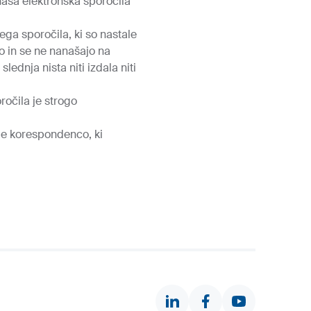
 naša elektronska sporočila
ega sporočila, ki so nastale
lo in se ne nanašajo na
ednja nista niti izdala niti
očila je strogo
uje korespondenco, ki