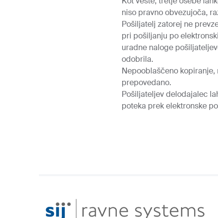
Kot veste, tretje osebe lah
niso pravno obvezujoča, ra
Pošiljatelj zatorej ne prev
pri pošiljanju po elektronsk
uradne naloge pošiljateljeve
odobrila.
Nepooblaščeno kopiranje, r
prepovedano.
Pošiljateljev delodajalec l
poteka prek elektronske po