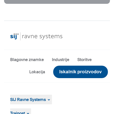
Blagovne znamke
Industrije
Storitve
Iskalnik proizvodov
Lokacija
SIJ Ravne Systems
SIJ Ravne Systems
Skupina SIJ
Trajnost