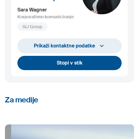
Sara Wagner
Korporativno komuniciranje
SIJ Group
+386 1 24 29 827
Prikaži kontaktne podatke
sara.wagner@sij.si
Stopi v stik
Za medije