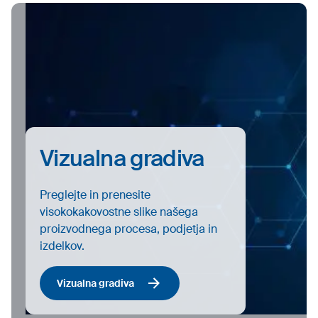
Vizualna gradiva
Preglejte in prenesite
visokokakovostne slike našega
proizvodnega procesa, podjetja in
izdelkov.
Vizualna gradiva