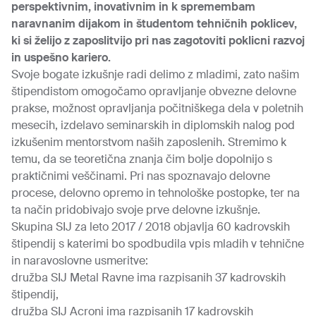
perspektivnim, inovativnim in k spremembam
naravnanim dijakom in študentom tehničnih poklicev,
ki si želijo z zaposlitvijo pri nas zagotoviti poklicni razvoj
in uspešno kariero.
Svoje bogate izkušnje radi delimo z mladimi, zato našim
štipendistom omogočamo opravljanje obvezne delovne
prakse, možnost opravljanja počitniškega dela v poletnih
mesecih, izdelavo seminarskih in diplomskih nalog pod
izkušenim mentorstvom naših zaposlenih. Stremimo k
temu, da se teoretična znanja čim bolje dopolnijo s
praktičnimi veščinami. Pri nas spoznavajo delovne
procese, delovno opremo in tehnološke postopke, ter na
ta način pridobivajo svoje prve delovne izkušnje.
Skupina SIJ za leto 2017 / 2018 objavlja 60 kadrovskih
štipendij s katerimi bo spodbudila vpis mladih v tehnične
in naravoslovne usmeritve:
družba SIJ Metal Ravne ima razpisanih 37 kadrovskih
štipendij,
družba SIJ Acroni ima razpisanih 17 kadrovskih