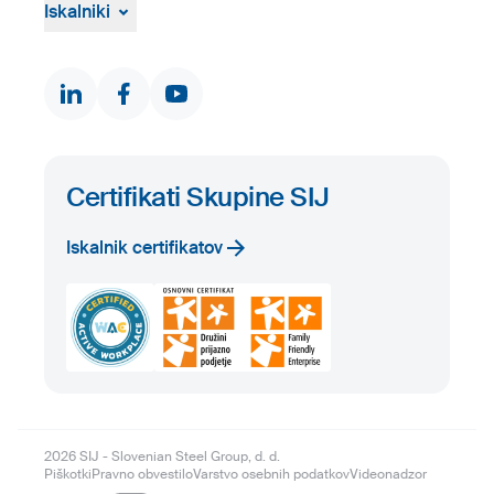
Žvižgaštvo
Iskalniki
Dokumenti in certifikati
Kontakti
Iskalnik proizvodov
Certifikati Skupine SIJ
Iskalnik certifikatov
2026
SIJ - Slovenian Steel Group, d. d.
Piškotki
Pravno obvestilo
Varstvo osebnih podatkov
Videonadzor