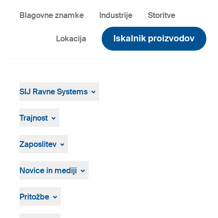
Blagovne znamke
Industrije
Storitve
Iskalnik proizvodov
Lokacija
SIJ Ravne Systems
SIJ Ravne Systems
Skupina SIJ
Trajnost
Vodstvo Skupine SIJ
Splošen pregled
Strategija, vizija, poslanstvo
Zaposlitev
Zgodovina
Osebna izkaznica
Prosta delovna mesta
Postopek zaposlovanja
Novice in mediji
Novice in dogodki
Medijsko središče
Pritožbe
Vizualna gradiva
Pritožbeni postopek