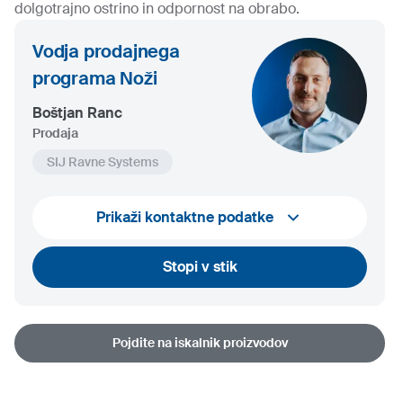
dolgotrajno ostrino in odpornost na obrabo.
Vodja prodajnega
programa Noži
Boštjan Ranc
Prodaja
SIJ Ravne Systems
+386 41 312 606
Prikaži kontaktne podatke
bostjan.ranc@ravnesystems.com
Stopi v stik
Pojdite na iskalnik proizvodov