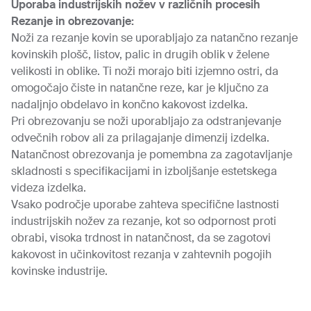
Uporaba industrijskih nožev v različnih procesih
Rezanje in obrezovanje:
Noži za rezanje kovin se uporabljajo za natančno rezanje
kovinskih plošč, listov, palic in drugih oblik v želene
velikosti in oblike. Ti noži morajo biti izjemno ostri, da
omogočajo čiste in natančne reze, kar je ključno za
nadaljnjo obdelavo in končno kakovost izdelka.
Pri obrezovanju se noži uporabljajo za odstranjevanje
odvečnih robov ali za prilagajanje dimenzij izdelka.
Natančnost obrezovanja je pomembna za zagotavljanje
skladnosti s specifikacijami in izboljšanje estetskega
videza izdelka.
Vsako področje uporabe zahteva specifične lastnosti
industrijskih nožev za rezanje, kot so odpornost proti
obrabi, visoka trdnost in natančnost, da se zagotovi
kakovost in učinkovitost rezanja v zahtevnih pogojih
kovinske industrije.