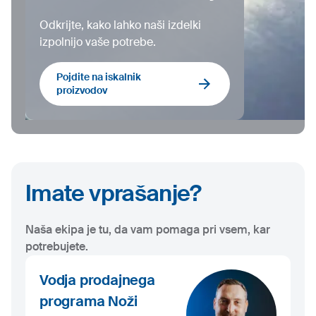
Odkrijte, kako lahko naši izdelki
izpolnijo vaše potrebe.
Pojdite na iskalnik
proizvodov
Imate vprašanje?
Naša ekipa je tu, da vam pomaga pri vsem, kar
potrebujete.
Vodja prodajnega
programa Noži