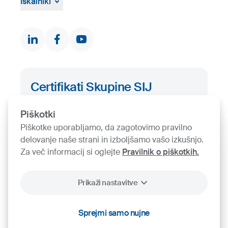
Žvižgaštvo
Iskalniki
Dokumenti in certifikati
Kontakti
Iskalnik proizvodov
Certifikati Skupine SIJ
Iskalnik certifikatov
Piškotki
Piškotke uporabljamo, da zagotovimo pravilno
delovanje naše strani in izboljšamo vašo izkušnjo.
Za več informacij si oglejte
Pravilnik o piškotkih.
Prikaži nastavitve
2026
SIJ - Slovenian Steel Group, d. d.
Sprejmi samo nujne
Piškotki
Pravno obvestilo
Varstvo osebnih podatkov
Videonadzor