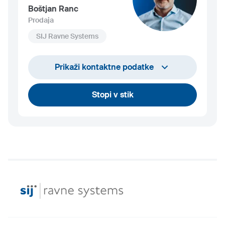
Boštjan Ranc
Prodaja
SIJ Ravne Systems
+386 41 312 606
Prikaži kontaktne podatke
bostjan.ranc@ravnesystems.com
Stopi v stik