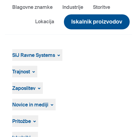
Blagovne znamke
Industrije
Storitve
Iskalnik proizvodov
Lokacija
SIJ Ravne Systems
SIJ Ravne Systems
Skupina SIJ
Trajnost
Vodstvo Skupine SIJ
Splošen pregled
Strategija, vizija, poslanstvo
Zaposlitev
Zgodovina
Osebna izkaznica
Prosta delovna mesta
Postopek zaposlovanja
Novice in mediji
Novice in dogodki
Medijsko središče
Pritožbe
Vizualna gradiva
Pritožbeni postopek