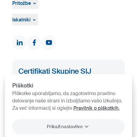
Medijsko središče
Pritožbe
Vizualna gradiva
Pritožbeni postopek
Žvižgaštvo
Iskalniki
Dokumenti in certifikati
Kontakti
Iskalnik proizvodov
Certifikati Skupine SIJ
Piškotki
Iskalnik certifikatov
Piškotke uporabljamo, da zagotovimo pravilno
delovanje naše strani in izboljšamo vašo izkušnjo.
Za več informacij si oglejte
Pravilnik o piškotkih.
Prikaži nastavitve