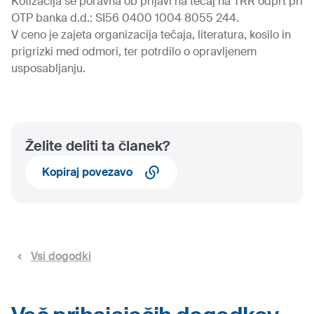
Kotizacija se poravna ob prijavi na tečaj na TRR odprt pri
OTP banka d.d.: SI56 0400 1004 8055 244.
V ceno je zajeta organizacija tečaja, literatura, kosilo in
prigrizki med odmori, ter potrdilo o opravljenem
usposabljanju.
Želite deliti ta članek?
Kopiraj povezavo
Vsi dogodki