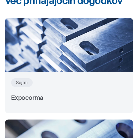
Več prihajajočih dogodkov
Sejmi
Expocorma