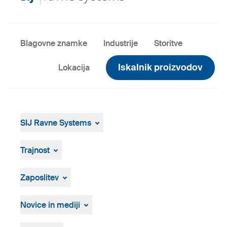
Blagovne znamke
Industrije
Storitve
Iskalnik proizvodov
Lokacija
SIJ Ravne Systems
SIJ Ravne Systems
Skupina SIJ
Trajnost
Vodstvo Skupine SIJ
Splošen pregled
Strategija, vizija, poslanstvo
Zaposlitev
Zgodovina
Osebna izkaznica
Prosta delovna mesta
Postopek zaposlovanja
Novice in mediji
Novice in dogodki